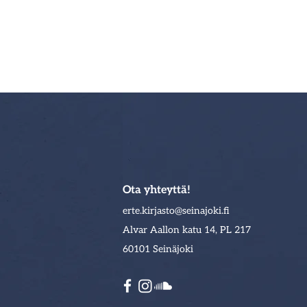
Ota yhteyttä!
erte.kirjasto@sei
najoki.fi
Alvar Aallon katu 14, PL 217
60101 Seinäjoki