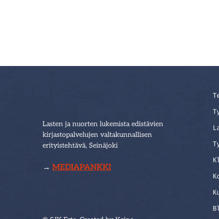
T
T
Lasten ja nuorten lukemista edistävien
L
kirjastopalvelujen valtakunnallisen
T
erityistehtävä, Seinäjoki
K
→
MEDIAPANKKI
K
K
B