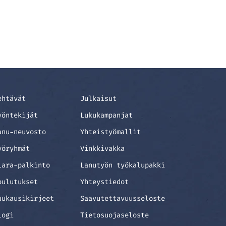
ehtävät
Julkaisut
yöntekijät
Lukukampanjat
anu-neuvosto
Yhteistyömallit
yöryhmät
Vinkkivakka
lara-palkinto
Lanutyön työkalupakki
oulutukset
Yhteystiedot
uukausikirjeet
Saavutettavuusseloste
logi
Tietosuojaseloste