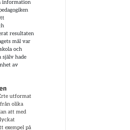
 information 
pedagogiken 
tt 
ch 
rat resultaten 
gets mål var 
skola och 
 själv hade 
enhet av 
en
Erte utformat 
från olika 
an att med 
lyckat 
tt exempel på 