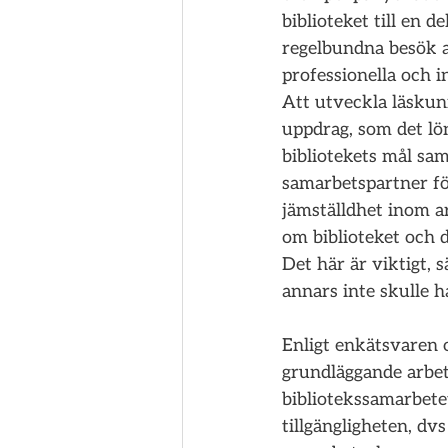
biblioteket till en d
regelbundna besök a
professionella och i
Att utveckla läskunn
uppdrag, som det lön
bibliotekets mål samm
samarbetspartner fö
jämställdhet inom ar
om biblioteket och d
Det här är viktigt, 
annars inte skulle h
Enligt enkätsvaren 
grundläggande arbete
bibliotekssamarbete
tillgängligheten, d