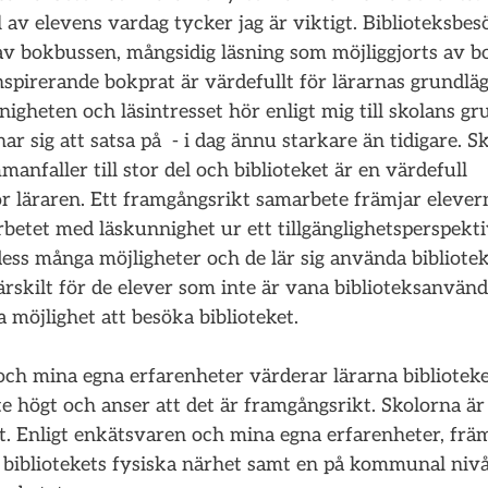
el av elevens vardag tycker jag är viktigt. Biblioteksbes
v bokbussen, mångsidig läsning som möjliggjorts av b
nspirerande bokprat är värdefullt för lärarnas grundlä
igheten och läsintresset hör enligt mig till skolans g
ar sig att satsa på  - i dag ännu starkare än tidigare. S
anfaller till stor del och biblioteket är en värdefull 
r läraren. Ett framgångsrikt samarbete främjar elever
betet med läskunnighet ur ett tillgänglighetsperspektiv
ess många möjligheter och de lär sig använda bibliotek
särskilt för de elever som inte är vana biblioteksanvän
a möjlighet att besöka biblioteket.
och mina egna erfarenheter värderar lärarna bibliotek
 högt och anser att det är framgångsrikt. Skolorna är i
t. Enligt enkätsvaren och mina egna erfarenheter, främ
vs bibliotekets fysiska närhet samt en på kommunal niv