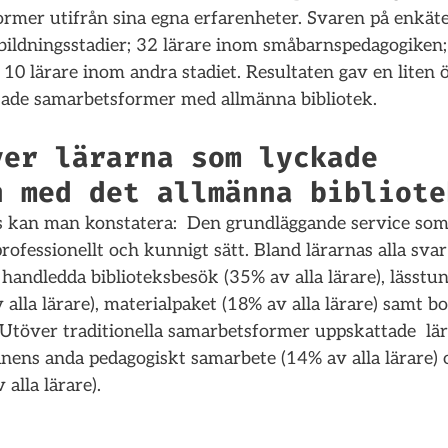
rmer utifrån sina egna erfarenheter. Svaren på enkät
tbildningsstadier; 32 lärare inom småbarnspedagogiken;
10 lärare inom andra stadiet. Resultaten gav en liten 
kade samarbetsformer med allmänna bibliotek.
ver lärarna som lyckade 
n med det allmänna bibliote
kan man konstatera:  Den grundläggande service som 
professionellt och kunnigt sätt. Bland lärarnas alla svar
handledda biblioteksbesök (35% av alla lärare), lässtu
alla lärare), materialpaket (18% av alla lärare) samt b
. Utöver traditionella samarbetsformer uppskattade  lär
nens anda pedagogiskt samarbete (14% av alla lärare) o
alla lärare).