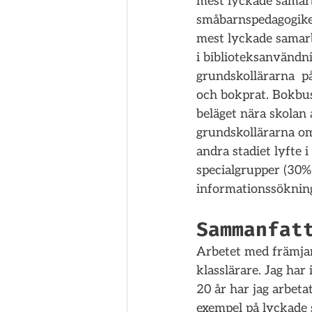
mest lyckade samar
småbarnspedagogike
mest lyckade samarb
i biblioteksanvändni
grundskollärarna  p
och bokprat. Bokbus
beläget nära skolan
grundskollärarna o
andra stadiet lyfte 
specialgrupper (30%
informationssökning
Sammanfat
Arbetet med främjan
klasslärare. Jag har
20 år har jag arbeta
exempel på lyckade 