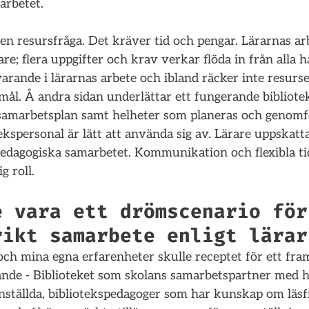
arbetet.
en resursfråga. Det kräver tid och pengar. Lärarnas ar
re; flera uppgifter och krav verkar flöda in från alla hå
arande i lärarnas arbete och ibland räcker inte resurs
amål. Å andra sidan underlättar ett fungerande bibliot
 samarbetsplan samt helheter som planeras och genomf
kspersonal är lätt att använda sig av. Lärare uppskatta
pedagogiska samarbetet. Kommunikation och flexibla tid
g roll.
e vara ett drömscenario för
rikt samarbete enligt lärar
och mina egna erfarenheter skulle receptet för ett fra
ande - Biblioteket som skolans samarbetspartner med h
anställda, bibliotekspedagoger som har kunskap om läs