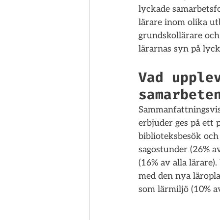
lyckade samarbetsfo
lärare inom olika u
grundskollärare och 
lärarnas syn på lyc
Vad upple
samarbete
Sammanfattningsvis 
erbjuder ges på ett 
biblioteksbesök och 
sagostunder (26% av 
(16% av alla lärare)
med den nya läropla
som lärmiljö (10% av 