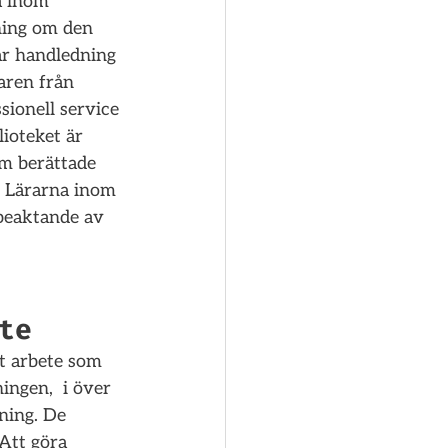
a inom 
ing om den 
r handledning 
aren från 
ionell service 
ioteket är 
om berättade 
 Lärarna inom 
 beaktande av 
te
t arbete som 
ngen,  i över 
ning. De 
Att göra 