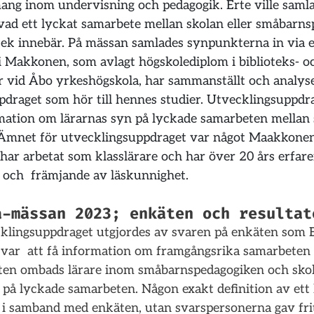
ng inom undervisning och pedagogik. Erte ville samla
vad ett lyckat samarbete mellan skolan eller småbarns
tek innebär. På mässan samlades synpunkterna in via e
i Makkonen, som avlagt högskolediplom i biblioteks- o
r vid Åbo yrkeshögskola, har sammanställt och analyse
draget som hör till hennes studier. Utvecklingsuppdra
mation om lärarnas syn på lyckade samarbeten mellan 
 Ämnet för utvecklingsuppdraget var något Maakkonen
 har arbetat som klasslärare och har över 20 års erfar
 och  främjande av läskunnighet.
a-mässan 2023; enkäten och resultat
cklingsuppdraget utgjordes av svaren på enkäten som 
t var  att få information om framgångsrika samarbeten 
äten ombads lärare inom småbarnspedagogiken och skol
 på lyckade samarbeten. Någon exakt definition av ett 
 i samband med enkäten, utan svarspersonerna gav fri