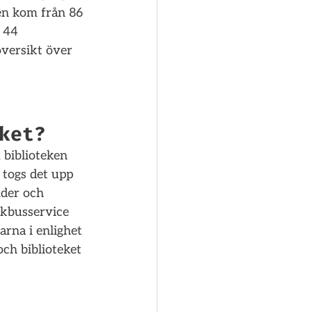
en kom från 86 
 44 
översikt över 
ket?
biblioteken 
 togs det upp 
nder och 
okbusservice 
arna i enlighet 
ch biblioteket 