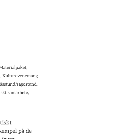
aterialpaket, 
en, Kulturevenemang 
Lässtund/sagostund, 
skt samarbete, 
tiskt 
xempel på de 