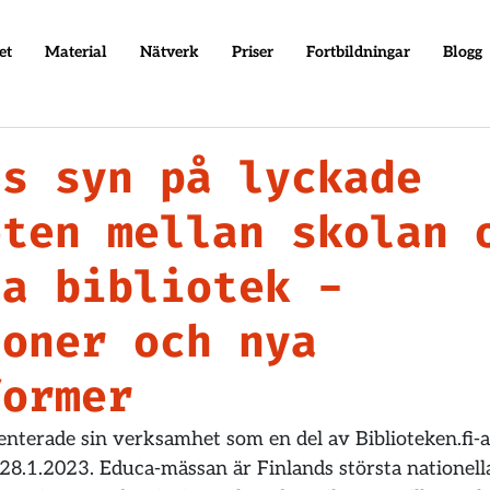
et
Material
Nätverk
Priser
Fortbildningar
Blogg
as syn på lyckade
eten mellan skolan 
na bibliotek -
ioner och nya
former
senterade sin verksamhet som en del av Biblioteken.fi-
8.1.2023. Educa-mässan är Finlands största nationella