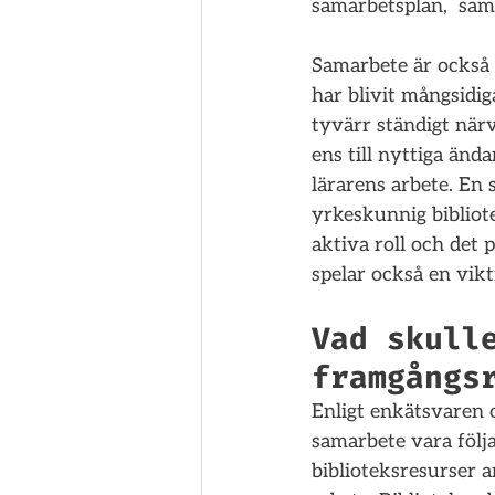
samarbetsplan,  sam
Samarbete är också 
har blivit mångsidiga
tyvärr ständigt närv
ens till nyttiga änd
lärarens arbete. En
yrkeskunnig bibliote
aktiva roll och det 
spelar också en vikti
Vad skull
framgångs
Enligt enkätsvaren 
samarbete vara följ
biblioteksresurser 