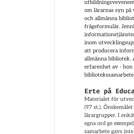
utbildningsvevenema
om lärarnas syn på 
och allmänna biblio
frågeformulär. Jenn
informationstjänste
inom utvecklingsupp
att producera infor
allmänna bibliotek.
erfarenhet av - hon
bibliotekssamarbete
Erte på Educ
Materialet för utve
(97 st.). Önskemåle
lärargrupper. I enk
egna ord ge exempel
samarbete gavs inte