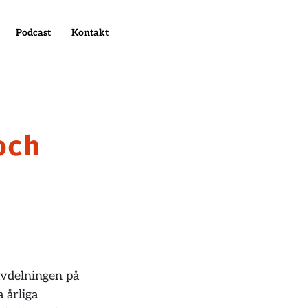
Podcast
Kontakt
och
avdelningen på 
 årliga 