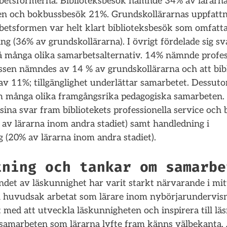
betsformerna. Biblioteksbesök nämnde 34% av lärarn
n och bokbussbesök 21%. Grundskollärarnas uppfattn
etsformen var helt klart biblioteksbesök som omfatta
ng (36% av grundskollärarna). I övrigt fördelade sig sv
å många olika samarbetsalternativ. 14% nämnde profess
sen nämndes av 14 % av grundskollärarna och att bibl
 av 11%; tillgänglighet underlättar samarbetet. Dessut
m många olika framgångsrika pedagogiska samarbeten. 
i sina svar fram bibliotekets professionella service och
 av lärarna inom andra stadiet) samt handledning i 
 (20% av lärarna inom andra stadiet).
tning och tankar om samarbe
det av läskunnighet har varit starkt närvarande i mit
 i huvudsak arbetat som lärare inom nybörjarundervisni
t med att utveckla läskunnigheten och inspirera till läs
samarbeten som lärarna lyfte fram känns välbekanta. 