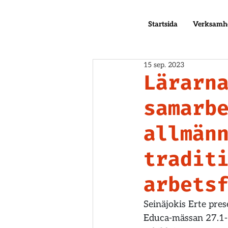
Startsida
Verksamh
15 sep. 2023
Lärarn
samarb
allmän
tradit
arbets
Seinäjokis Erte pre
Educa-mässan 27.1-2