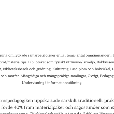
ttning om lyckade samarbetsformer enligt tema (antal omnämnanden). M
kprat/materialtips, Biblioteket som fysiskt utrymme/lärmiljö, Bokbuss
t, Biblioteksbesök och guidning, Kulturstig, Läsdiplom och bokcirkel, 
ch morfar, Mångsidiga och mångspråkiga samlingar, Övrigt, Pedagogi
Undervisning i informationssökning.
nspedagogiken uppskattade särskilt traditionellt prak
 förde 40% fram materialpaket och sagostunder som e