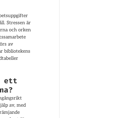
betsuppgifter 
ll. Stressen är 
erna och orken 
ekssamarbete 
örs av 
r bibliotekens 
tabeller 
 ett 
na?
mgångsrikt 
jälp av, med 
främjande 