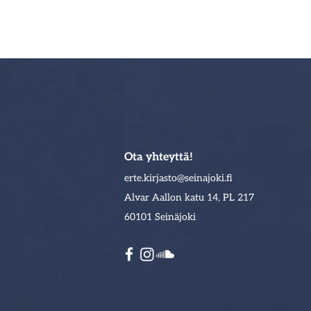
Ota yhteyttä!
erte.kirjasto@sei
najoki.fi
Alvar Aallon katu 14, PL 217
60101 Seinäjoki