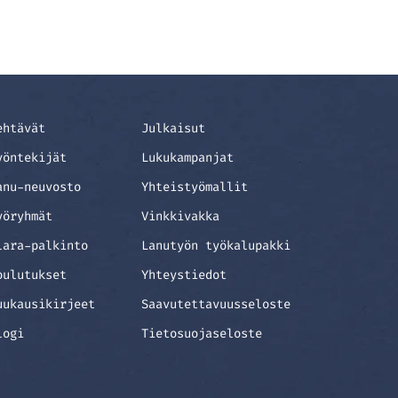
ehtävät
Julkaisut
yöntekijät
Lukukampanjat
anu-neuvosto
Yhteistyömallit
yöryhmät
Vinkkivakka
lara-palkinto
Lanutyön työkalupakki
oulutukset
Yhteystiedot
uukausikirjeet
Saavutettavuusseloste
logi
Tietosuojaseloste