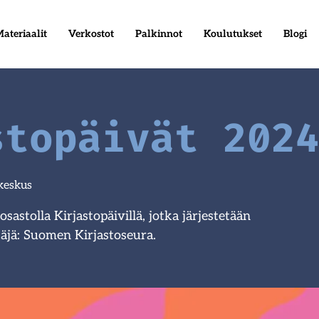
ateriaalit
Verkostot
Palkinnot
Koulutukset
Blogi
stopäivät 202
keskus
astolla Kirjastopäivillä, jotka järjestetään
täjä: Suomen Kirjastoseura.