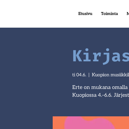
Etusivu
Toiminta
M
Kirja
ti 04.6.
  |  
Kuopion musiikki
Erte on mukana omalla os
Kuopiossa 4.–6.6. Järjes