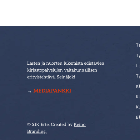
T
T
Lasten ja nuorten lukemista edistävien
L
kirjastopalvelujen valtakunnallisen
T
erityistehtävä, Seinäjoki
K
→
MEDIAPANKKI
K
K
B
© SJK Erte. Created by
Keino
Branding.