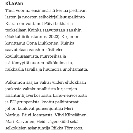
Klaran 
Tänä vuonna ensimmäistä kertaa jaettavan 
lasten ja nuorten selkokirjallisuuspalkinto 
Klaran on voittanut Päivi Lukkarila 
teoksellaan Kuinka saavutetaan zanshin 
(Nokkahiirikustannus, 2023). Kirjan on 
kuvittanut Oona Liukkonen. Kuinka 
saavutetaan zanshin käsittelee 
koulukiusaamista, murrosikää ja 
isättömyyttä nuoren näkökulmasta, 
raikkaalla tavalla ja huumoria unohtamatta. 
Palkinnon saajan valitsi viiden ehdokkaan 
joukosta valtakunnallisista kirjastojen 
asiantuntijaverkostoista, Lanu-neuvostosta 
ja BU-gruppenista, koottu palkintoraati, 
johon kuuluvat puheenjohtaja Meri 
Markus, Päivi Joentausta, Viivi Kilpeläinen, 
Mari Karvonen, Heidi Jägerskiöld sekä 
selkokielen asiantuntija Riikka Törnroos. 