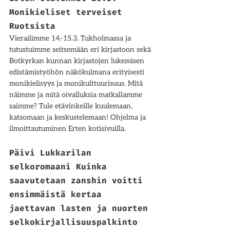
Monikieliset terveiset 
Ruotsista
Vierailimme 14.-15.3. Tukholmassa ja 
tutustuimme seitsemään eri kirjastoon sekä 
Botkyrkan kunnan kirjastojen lukemisen 
edistämistyöhön näkökulmana erityisesti 
monikielisyys ja monikulttuurisuus. Mitä 
näimme ja mitä oivalluksia matkallamme 
saimme? Tule etävinkeille kuulemaan, 
katsomaan ja keskustelemaan! Ohjelma ja 
ilmoittautuminen Erten kotisivuilla. 
Päivi Lukkarilan 
selkoromaani Kuinka 
saavutetaan zanshin voitti 
ensimmäistä kertaa 
jaettavan lasten ja nuorten 
selkokirjallisuuspalkinto 