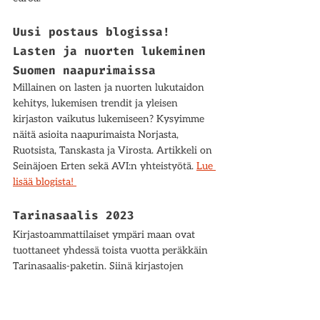
Uusi postaus blogissa! 
Lasten ja nuorten lukeminen 
Suomen naapurimaissa
Millainen on lasten ja nuorten lukutaidon 
kehitys, lukemisen trendit ja yleisen 
kirjaston vaikutus lukemiseen? Kysyimme 
näitä asioita naapurimaista Norjasta, 
Ruotsista, Tanskasta ja Virosta. Artikkeli on 
Seinäjoen Erten sekä AVI:n yhteistyötä. 
Lue 
lisää blogista! 
Tarinasaalis 2023
Kirjastoammattilaiset ympäri maan ovat 
tuottaneet yhdessä toista vuotta peräkkäin 
Tarinasaalis-paketin. Siinä kirjastojen 
vinkkarit ovat valinneet poimintoja ja 
suosituksia edellisen vuoden aineistoista. 
Huikean 24 videon Tarinasaalis-paketin 