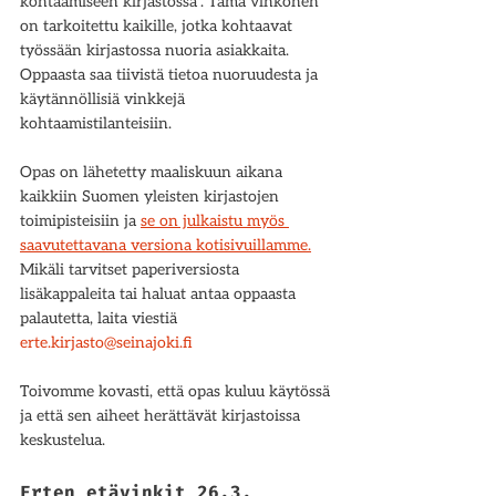
kohtaamiseen kirjastossa”. Tämä vihkonen 
on tarkoitettu kaikille, jotka kohtaavat 
työssään kirjastossa nuoria asiakkaita. 
Oppaasta saa tiivistä tietoa nuoruudesta ja 
käytännöllisiä vinkkejä 
kohtaamistilanteisiin. 
Opas on lähetetty maaliskuun aikana 
kaikkiin Suomen yleisten kirjastojen 
toimipisteisiin ja 
se on julkaistu myös 
saavutettavana versiona kotisivuillamme.
Mikäli tarvitset paperiversiosta 
lisäkappaleita tai haluat antaa oppaasta 
palautetta, laita viestiä 
erte.kirjasto@seinajoki.fi
Toivomme kovasti, että opas kuluu käytössä 
ja että sen aiheet herättävät kirjastoissa 
keskustelua. 
Erten etävinkit 26.3. 