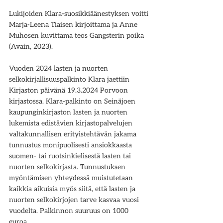
Lukijoiden Klara-suosikkiäänestyksen voitti 
Marja-Leena Tiaisen kirjoittama ja Anne 
Muhosen kuvittama teos Gangsterin poika 
(Avain, 2023). 
Vuoden 2024 lasten ja nuorten 
selkokirjallisuuspalkinto Klara jaettiin 
Kirjaston päivänä 19.3.2024 Porvoon 
kirjastossa. Klara-palkinto on Seinäjoen 
kaupunginkirjaston lasten ja nuorten 
lukemista edistävien kirjastopalvelujen 
valtakunnallisen erityistehtävän jakama 
tunnustus monipuolisesti ansiokkaasta 
suomen- tai ruotsinkielisestä lasten tai 
nuorten selkokirjasta. Tunnustuksen 
myöntämisen yhteydessä muistutetaan 
kaikkia aikuisia myös siitä, että lasten ja 
nuorten selkokirjojen tarve kasvaa vuosi 
vuodelta. Palkinnon suuruus on 1000 
euroa. 