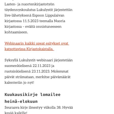
Lasten- ja nuortenkirjastotyön 
täydennyskoulutus Lukulystit järjestettiin 
live-lähetyksenä Espoon Lippulaivan 
kirjastossa 11.5.2023 teemalla Nuoria 
kirjastossa – eväitä onnistuneeseen 
kohtaamiseen. 
Webinaarin kaikki upeat esitykset ovat 
katsottavissa Kirjastokaistalla. 
Syksyllä Lukulystit-webinaari järjestetään 
suomenkielisenä 22.11.2023 ja 
ruotsinkielisenä 23.11.2023. Molemmat 
päivät striimataan, merkitse päivämäärät 
kalenteriin jo nyt! 
Kuukausikirje lomailee 
heinä-elokuun  
Seuraava kirje ilmestyy viikolla 38. Hyvää 
kesää kaikille! 