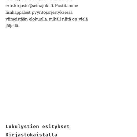
erte.kirjasto@seinajoki.fi. Postitamme 
lisäkappaleet pyyntöjärjestyksessä 
viimeistään elokuulla, mikäli niitä on vielä 
jäljellä. 
Lukulystien esitykset 
Kirjastokaistalla