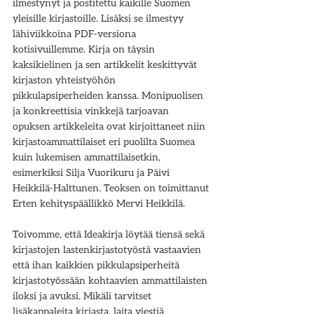
ilmestynyt ja postitettu kaikille Suomen 
yleisille kirjastoille. Lisäksi se ilmestyy 
lähiviikkoina PDF-versiona 
kotisivuillemme. Kirja on täysin 
kaksikielinen ja sen artikkelit keskittyvät 
kirjaston yhteistyöhön 
pikkulapsiperheiden kanssa. Monipuolisen 
ja konkreettisia vinkkejä tarjoavan 
opuksen artikkeleita ovat kirjoittaneet niin 
kirjastoammattilaiset eri puolilta Suomea 
kuin lukemisen ammattilaisetkin, 
esimerkiksi Silja Vuorikuru ja Päivi 
Heikkilä-Halttunen. Teoksen on toimittanut 
Erten kehityspäällikkö Mervi Heikkilä. 
Toivomme, että Ideakirja löytää tiensä sekä 
kirjastojen lastenkirjastotyöstä vastaavien 
että ihan kaikkien pikkulapsiperheitä 
kirjastotyössään kohtaavien ammattilaisten 
iloksi ja avuksi. Mikäli tarvitset 
lisäkappaleita kirjasta, laita viestiä 