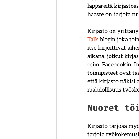
läppäreitä kirjastos
haaste on tarjota nuo
Kirjasto on yrittän
Talk
 blogin joka to
itse kirjoittivat ai
aikana, jotkut kirj
esim. Facebookin, I
toimipisteet ovat t
että kirjasto näkisi
mahdollisuus työsken
Nuoret tö
Kirjasto tarjoaa my
tarjota työkokemust