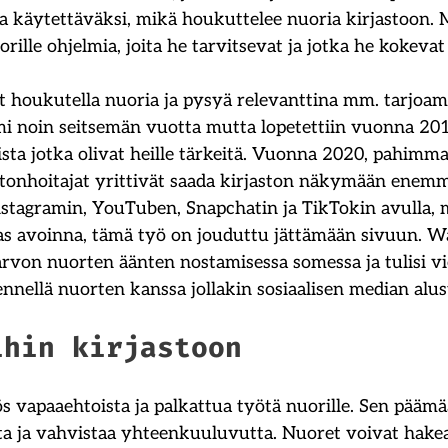
sa käytettäväksi, mikä houkuttelee nuoria kirjastoon. 
rille ohjelmia, joita he tarvitsevat ja jotka he kokevat
yt houkutella nuoria ja pysyä relevanttina mm. tarjoam
imi noin seitsemän vuotta mutta lopetettiin vuonna 2015
heista jotka olivat heille tärkeitä. Vuonna 2020, pahim
astonhoitajat yrittivät saada kirjaston näkymään enem
nstagramin, YouTuben, Snapchatin ja TikTokin avulla, 
aas avoinna, tämä työ on jouduttu jättämään sivuun. Wa
 arvon nuorten äänten nostamisessa somessa ja tulisi vi
nellä nuorten kanssa jollakin sosiaalisen median alust
ihin kirjastoon
ös vapaaehtoista ja palkattua työtä nuorille. Sen pääm
a ja vahvistaa yhteenkuuluvutta. Nuoret voivat hake