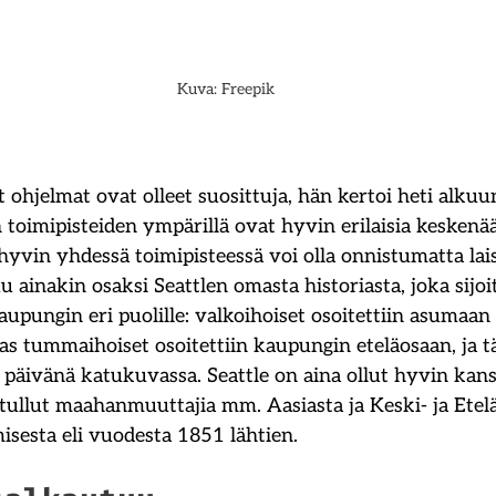
Kuva: Freepik
 ohjelmat ovat olleet suosittuja, hän kertoi heti alkuun
 toimipisteiden ympärillä ovat hyvin erilaisia keskenään
hyvin yhdessä toimipisteessä voi olla onnistumatta lai
u ainakin osaksi Seattlen omasta historiasta, joka sijoi
upungin eri puolille: valkoihoiset osoitettiin asumaan 
as tummaihoiset osoitettiin kaupungin eteläosaan, ja t
 päivänä katukuvassa. Seattle on aina ollut hyvin kans
tullut maahanmuuttajia mm. Aasiasta ja Keski- ja Etel
sesta eli vuodesta 1851 lähtien.