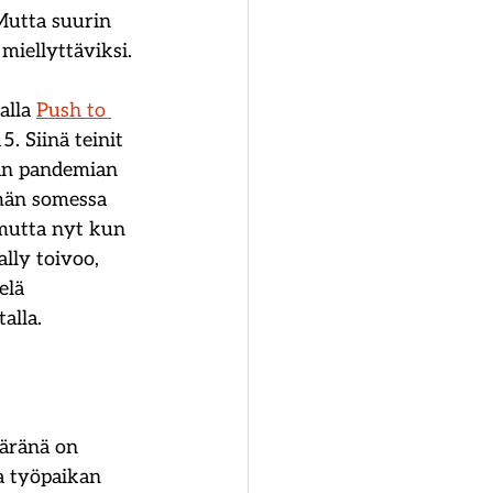
Mutta suurin 
 miellyttäviksi.
alla
Push to 
. Siinä teinit 
man pandemian 
män somessa 
mutta nyt kun 
lly toivoo, 
elä 
alla.
ääränä on 
a työpaikan 