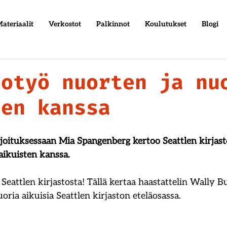
ateriaalit
Verkostot
Palkinnot
Koulutukset
Blogi
totyö nuorten ja nu
ten kanssa
rjoituksessaan Mia Spangenberg kertoo Seattlen kirjast
aikuisten kanssa.
Seattlen kirjastosta! Tällä kertaa haastattelin Wally Bu
uoria aikuisia Seattlen kirjaston eteläosassa.