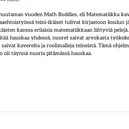
muutaman vuoden Math Buddies, eli Matematiikka kav
aehtoistyössä teini-ikäiset tulivat kirjastoon koulun j
äisten kanssa erilaisia matematiikkaan liittyviä pelejä
pitää hauskaa yhdessä, nuoret saivat arvokasta työkok
aivat kavereita ja roolimalleja teineistä. Tämä ohjelma
alo oli täynnä nuoria pitämässä hauskaa.  