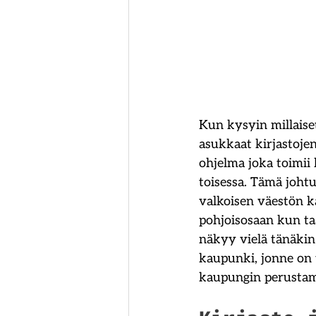
Kun kysyin millaiset
asukkaat kirjastojen
ohjelma joka toimii 
toisessa. Tämä johtu
valkoisen väestön ka
pohjoisosaan kun ta
näkyy vielä tänäkin
kaupunki, jonne on 
kaupungin perustami