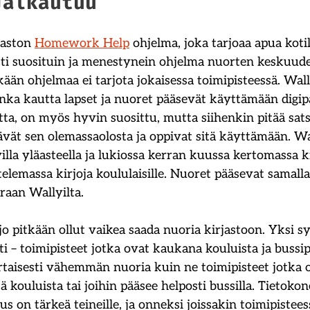
jalkautuu
aston
Homework Help
ohjelma, joka tarjoaa apua koti
sti suosituin ja menestynein ohjelma nuorten keskuudes
kään ohjelmaa ei tarjota jokaisessa toimipisteessä. Wall
onka kautta lapset ja nuoret pääsevät käyttämään digip
ta, on myös hyvin suosittu, mutta siihenkin pitää satsa
tävät sen olemassaolosta ja oppivat sitä käyttämään. W
illa yläasteella ja lukiossa kerran kuussa kertomassa k
ttelemassa kirjoja koululaisille. Nuoret pääsevat samall
oraan Wallyilta.
o pitkään ollut vaikea saada nuoria kirjastoon. Yksi sy
nti – toimipisteet jotka ovat kaukana kouluista ja bussi
rtaisesti vähemmän nuoria kuin ne toimipisteet jotka 
kouluista tai joihin pääsee helposti bussilla. Tietokon
s on tärkeä teineille, ja onneksi joissakin toimipisteess