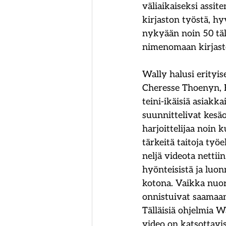
väliaikaiseksi assit
kirjaston työstä, hy
nykyään noin 50 täll
nimenomaan kirjastos
Wally halusi erityis
Cheresse Thoenyn, K
teini-ikäisiä asiakk
suunnittelivat kesä
harjoittelijaa noin 
tärkeitä taitoja ty
neljä videota nettiin
hyönteisistä ja luonn
kotona. Vaikka nuor
onnistuivat saamaan 
Tälläisiä ohjelmia 
video on katsottavi