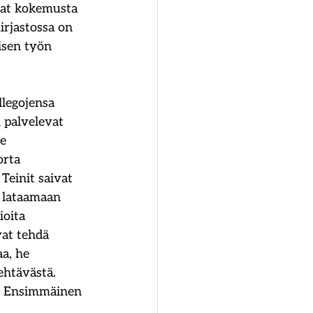
avat kokemusta 
irjastossa on 
isen työn 
llegojensa 
 palvelevat 
e 
orta 
Teinit saivat 
 lataamaan 
ioita 
vat tehdä 
a, he 
ehtävästä. 
n. Ensimmäinen 