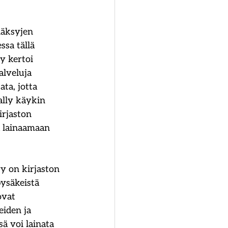
läksyjen 
sa tällä 
y kertoi 
alveluja 
ta, jotta 
ally käykin 
irjaston 
a lainaamaan 
y on kirjaston 
pysäkeistä 
ovat 
eiden ja 
ä voi lainata 