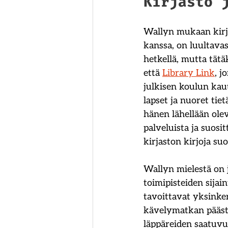
Kirjasto 
Wallyn mukaan kirj
kanssa, on luultava
hetkellä, mutta tätä
että
Library Link
, j
julkisen koulun kaut
lapset ja nuoret tie
hänen lähellään olev
palveluista ja suosi
kirjaston kirjoja su
Wallyn mielestä on j
toimipisteiden sijai
tavoittavat yksinke
kävelymatkan päästä 
läppäreiden saatuvuu