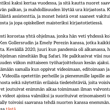
entiksi kaksi kertaa vuodessa, ja sitä kautta nuoret sa
vän palkan, ja mahdollisuuden löytää ura kirjastosta. K
äistä assistenttia, ja monet heistä ovat saaneet vakitu
ta ja jopa opiskelleet maisteriksi kirjastotietiessä.
esti korostaa yhtä ohjelmaa, jonka hän veti yhdessä ko
en Gollersrudin ja Emely Perezin kanssa, jotka kaikki
aita. Keväällä 2020, juuri kun pandemia oli alkamassa, h
ohjelman nimeltään Bug Safari. He palkkasivat viisi nu
kuuden viikon mittaiseen työharjoitteluun kesän ajaksi. 
öelämään samalla kun oppivat videoimaan, editoimaan ja
, Videoilla opetettiin perheille ja pienemmille lapsille as
osta sekä näytettiin erilaisia tiedetehtäviä, joita voisi
et joutuivat enimmän aikaa toimimaan ilman valvonta
videot ajoissa valmiiksi ja suorituivat erinomaisesti t
Wally toivoisi saavansa tehdä nuorten kanssa enemmä
ssa
tästä
.