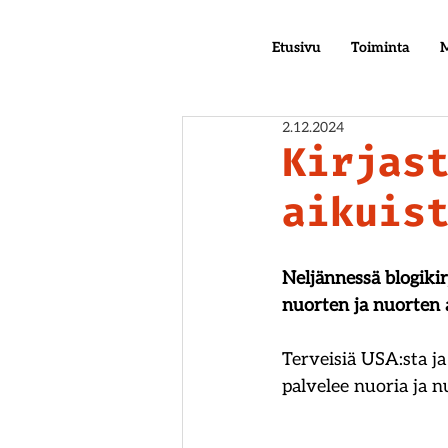
Etusivu
Toiminta
M
2.12.2024
Kirjas
aikuis
Neljännessä blogiki
nuorten ja nuorten 
Terveisiä USA:sta ja 
palvelee nuoria ja n