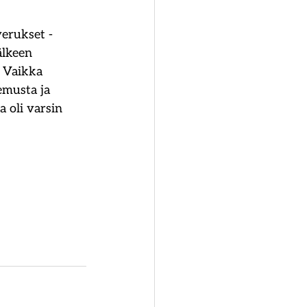
erukset -
älkeen 
. Vaikka 
emusta ja 
 oli varsin 