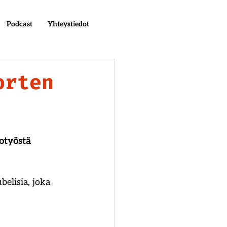
Podcast
Yhteystiedot
orten
otyöstä 
belisia, joka 