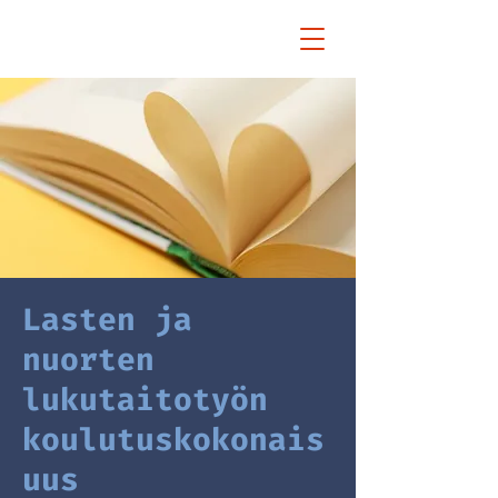
Lasten ja
nuorten
lukutaitotyön
koulutuskokonais
uus