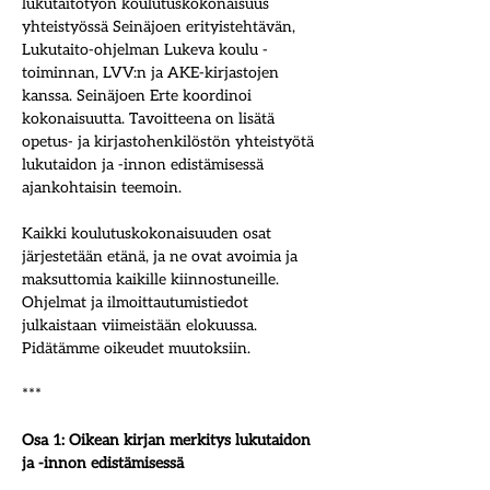
lukutaitotyön koulutuskokonaisuus 
yhteistyössä Seinäjoen erityistehtävän, 
Lukutaito-ohjelman Lukeva koulu -
toiminnan, LVV:n ja AKE-kirjastojen 
kanssa. Seinäjoen Erte koordinoi 
kokonaisuutta. Tavoitteena on lisätä 
opetus- ja kirjastohenkilöstön yhteistyötä 
lukutaidon ja -innon edistämisessä 
ajankohtaisin teemoin. 
Kaikki koulutuskokonaisuuden osat 
järjestetään etänä, ja ne ovat avoimia ja 
maksuttomia kaikille kiinnostuneille. 
Ohjelmat ja ilmoittautumistiedot 
julkaistaan viimeistään elokuussa. 
Pidätämme oikeudet muutoksiin.
***
Osa 1: Oikean kirjan merkitys lukutaidon 
ja -innon edistämisessä