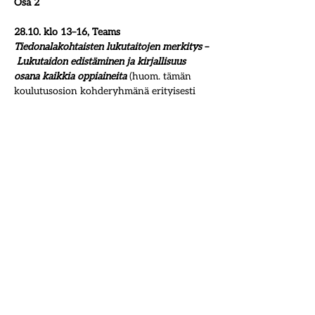
Osa 2
28.10. klo 13–16, Teams
Tiedonalakohtaisten lukutaitojen merkitys 
–
 Lukutaidon edistäminen ja kirjallisuus 
osana kaikkia oppiaineita 
(huom. tämän 
koulutusosion kohderyhmänä erityisesti 
yläkoulu)
Päivän ohjelma julkaistaan ja 
ilmoittautuminen avataan elokuussa.
 ***
Osa 3
24.11. klo 13–16, Teams
Kielitietoisuutta peruskouluihin ja 
kirjastoihin
Päivän ohjelma julkaistaan ja 
ilmoittautuminen avataan elokuussa.