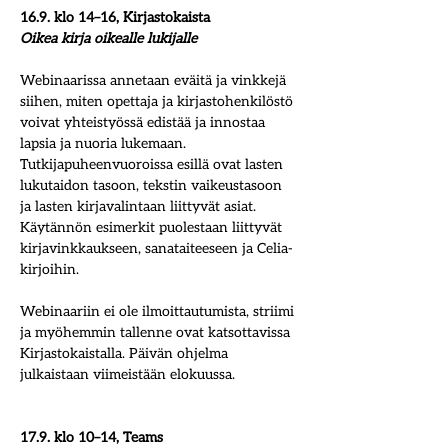
16.9. klo 14–16, Kirjastokaista
Oikea kirja oikealle lukijalle
Webinaarissa annetaan eväitä ja vinkkejä 
siihen, miten opettaja ja kirjastohenkilöstö 
voivat yhteistyössä edistää ja innostaa 
lapsia ja nuoria lukemaan. 
Tutkijapuheenvuoroissa esillä ovat lasten 
lukutaidon tasoon, tekstin vaikeustasoon 
ja lasten kirjavalintaan liittyvät asiat. 
Käytännön esimerkit puolestaan liittyvät 
kirjavinkkaukseen, sanataiteeseen ja Celia-
kirjoihin.
Webinaariin ei ole ilmoittautumista, striimi 
ja myöhemmin tallenne ovat katsottavissa 
Kirjastokaistalla. Päivän ohjelma 
julkaistaan viimeistään elokuussa.
17.9. klo 10–14, Teams