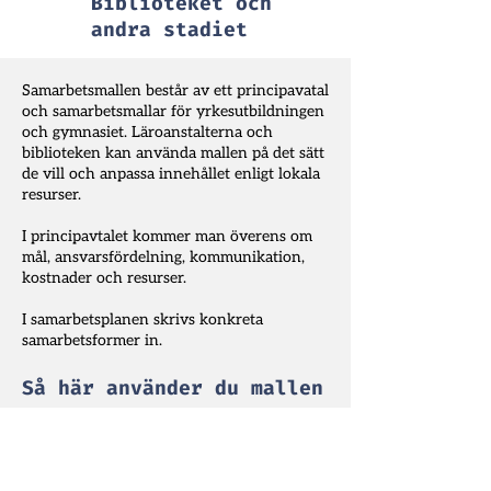
Biblioteket och
andra stadiet
Samarbetsmallen består av ett principavatal
och samarbetsmallar för yrkesutbildningen
och gymnasiet. Läroanstalterna och
biblioteken kan använda mallen på det sätt
de vill och anpassa innehållet enligt lokala
resurser.
I principavtalet kommer man överens om
mål, ansvarsfördelning, kommunikation,
kostnader och resurser.
I samarbetsplanen skrivs konkreta
samarbetsformer in.
Så här använder du mallen
1. Mall för principavtal
Du kan ändra texten utgående från mallen
så den fungerar i din kommun, eller
använda den som den är utan ändringar.