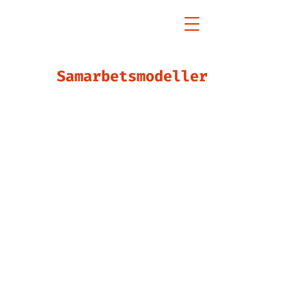
Samarbetsmodeller
Syftet med
samarbetsmodellerna är att
göra samarbetet mellan
allmänna bibliotek och
läroanstalter för olika åldrar
mer jämlikt och effektivt i
hela Finland.
Samarbetsmodellen är ett
dokument som kommunerna
och biblioteken kan ta i bruk
och anpassa enligt sina egna