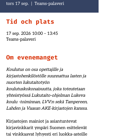
tors 17 sep.
  |  
Teams-palaveri
Tid och plats
17 sep. 2026 10:00 – 13:45
Teams-palaveri
Om evenemanget
Koulutus on osa opettajille ja 
kirjastohenkilöstölle suunnattua lasten ja 
nuorten lukutaitotyön 
koulutuskokonaisuutta, joka toteutetaan 
yhteistyössä Lukutaito-ohjelman Lukeva 
koulu -toiminnan, LVV:n sekä Tampereen, 
Lahden ja Vaasan AKE-kirjastojen kanssa.
Kirjastojen mainiot ja asiantuntevat 
kirjavinkkarit ympäri Suomen esittelevät 
tai vinkkaavat lyhyesti eri luokka-asteille 