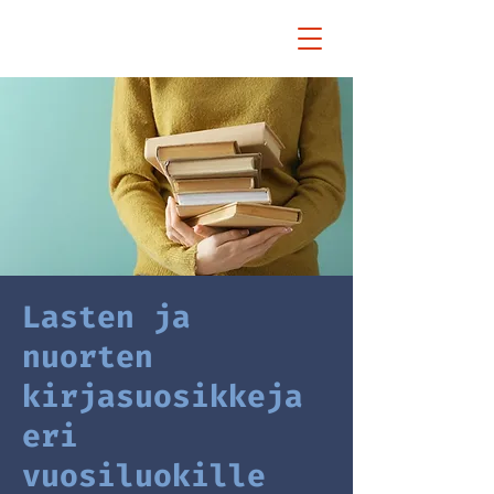
Lasten ja
nuorten
kirjasuosikkeja
eri
vuosiluokille