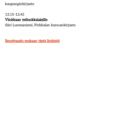
kaupunginkirjasto 
13.15–13.45
Vinkkaan ysiluokkalaisille
Siiri Luomaniemi, Pirkkalan kunnankirjasto
Ilmoittaudu mukaan tästä linkistä!
Webinaari tallennetaan ja linkki 
tallenteeseen lähetetään kaikille 
tapahtumapäivään mennessä 
ilmoittautuneille. Tallenne on katsottavissa 
12 päivän ajan. Pidätämme oikeuden 
ohjelmamuutoksiin.