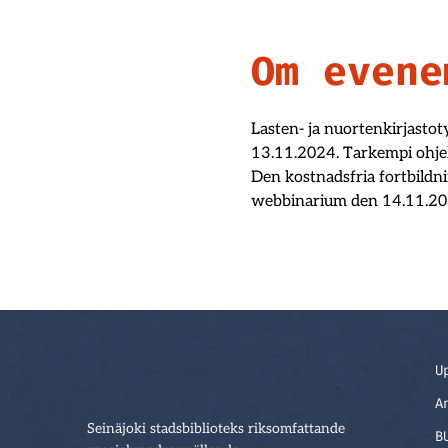
Om evene
Lasten- ja nuortenkirjasto
13.11.2024. Tarkempi ohj
Den kostnadsfria fortbildn
webbinarium den 14.11.20
U
A
Seinäjoki stadsbiblioteks riksomfattande
B