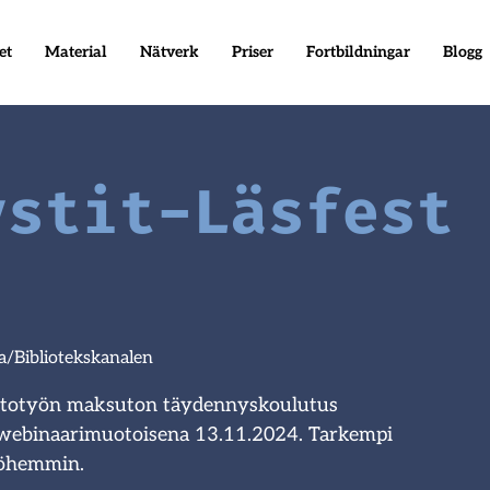
et
Material
Nätverk
Priser
Fortbildningar
Blogg
ystit-Läsfest
.
ta/Bibliotekskanalen
astotyön maksuton täydennyskoulutus
n webinaarimuotoisena 13.11.2024. Tarkempi
yöhemmin.