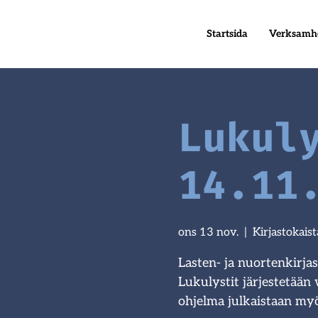
Startsida
Verksamh
Lukul
14.11
ons 13 nov.
  |  
Kirjastokais
Lasten- ja nuortenkirj
Lukulystit järjestetää
ohjelma julkaistaan m