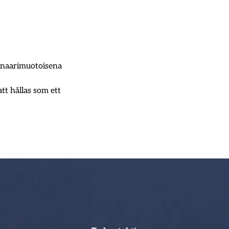
inaarimuotoisena 
t hållas som ett 