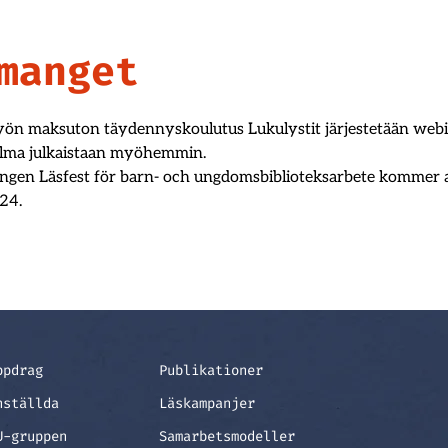
manget
työn maksuton täydennyskoulutus Lukulystit järjestetään web
elma julkaistaan myöhemmin.
ingen Läsfest för barn- och ungdomsbiblioteksarbete kommer at
24.
ppdrag
Publikationer
nställda
Läskampanjer
U-gruppen
Samarbetsmodeller